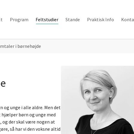
lt
Program
Feltstudier
Stande
Praktisk Info
Konta
amtaler i børnehøjde
de
n og unge i alle aldre. Men det
t hjælper børn og unge med
l, og der skal være nogen at
øre, så har vi den voksne altid