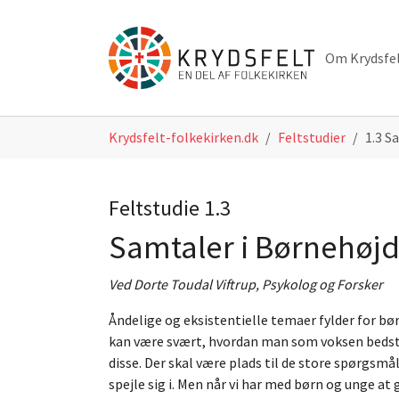
Skip to main navigation
Skip to main content
Skip to page footer
Om Krydsfe
You are here:
Krydsfelt-folkekirken.dk
Feltstudier
1.3 S
Feltstudie 1.3
Samtaler i Børnehøj
Ved Dorte Toudal Viftrup, Psykolog og Forsker
Åndelige og eksistentielle temaer fylder for bør
kan være svært, hvordan man som voksen beds
disse. Der skal være plads til de store spørgsmå
spejle sig i. Men når vi har med børn og unge at g