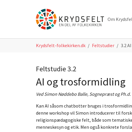
Skip to main navigation
Skip to main content
Skip to page footer
Om Krydsfe
You are here:
Krydsfelt-folkekirken.dk
Feltstudier
3.2 A
Feltstudie 3.2
AI og trosformidling
Ved Simon Nøddebo Balle, Sognepræst og Ph.d.
Kan AI såsom chatbotter bruges i trosformidling
denne workshop vil Simon introducerer til forsk
religionspædagogiske felt, både som tematiske 
menneskesyn og etik. Men også konkrete forsla