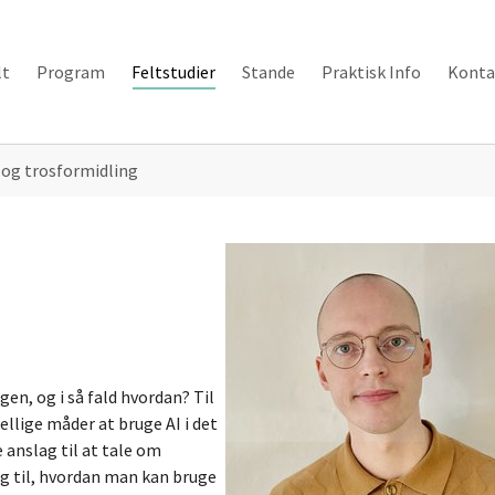
lt
Program
Feltstudier
Stande
Praktisk Info
Konta
I og trosformidling
en, og i så fald hvordan? Til
ellige måder at bruge AI i det
anslag til at tale om
g til, hvordan man kan bruge