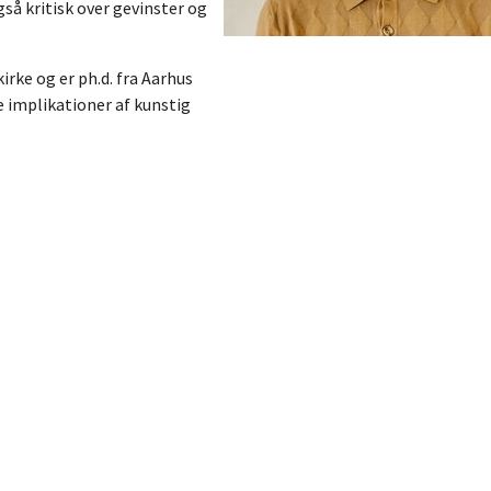
så kritisk over gevinster og
rke og er ph.d. fra Aarhus
 implikationer af kunstig